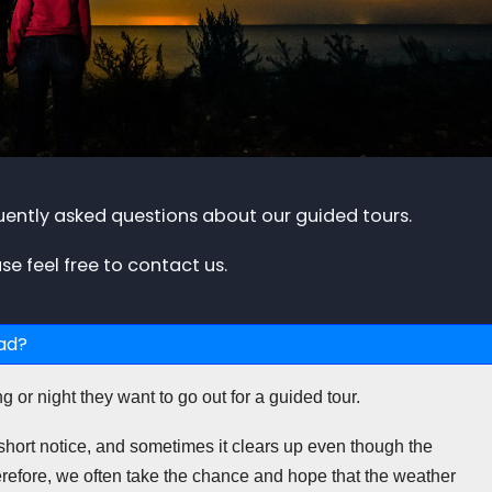
ently asked questions about our guided tours.
se feel free to contact us.
bad?
 or night they want to go out for a guided tour.
ort notice, and sometimes it clears up even though the
efore, we often take the chance and hope that the weather