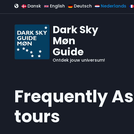
Overslaan en naar de inhoud gaan
Dansk
English
Deutsch
Nederlands
Dark Sky
Møn
Guide
Ontdek jouw universum!
Frequently As
tours