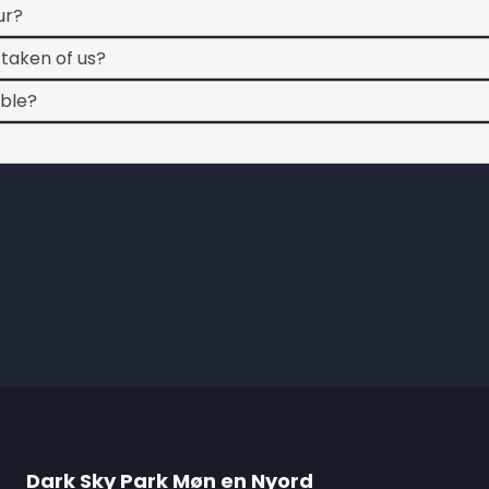
ur?
 taken of us?
ible?
?
Dark Sky Park Møn en Nyord