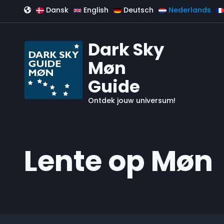
Overslaan en naar de inhoud gaan
Dansk
English
Deutsch
Nederlands
Dark Sky
Møn
Guide
Ontdek jouw universum!
Lente op Møn