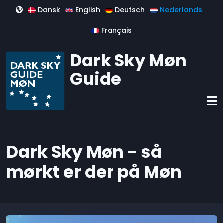
Overslaan en naar de inhoud gaan
Dansk
English
Deutsch
Nederlands
Français
Dark Sky Møn
Guide
Dark Sky Møn - så
mørkt er der på Møn