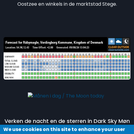
Oostzee en winkels in de marktstad Stege.
Verken de nacht en de sterren in Dark Sky Møn
door deel te nemen aan een tour in het
Dark
We use cookies on this site to enhance your user