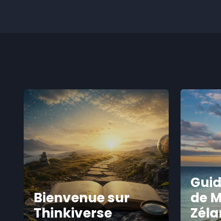
Guid
Bienvenue sur
de M
Thinkiverse
Zél