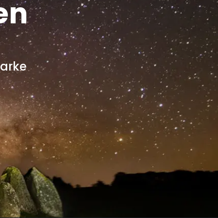
en
arke