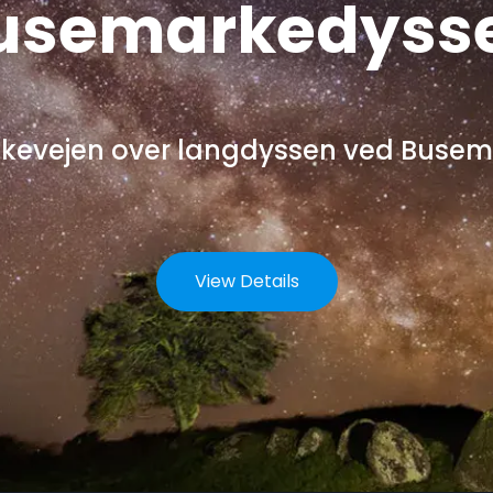
usemarkedyss
kevejen over langdyssen ved Busem
View Details