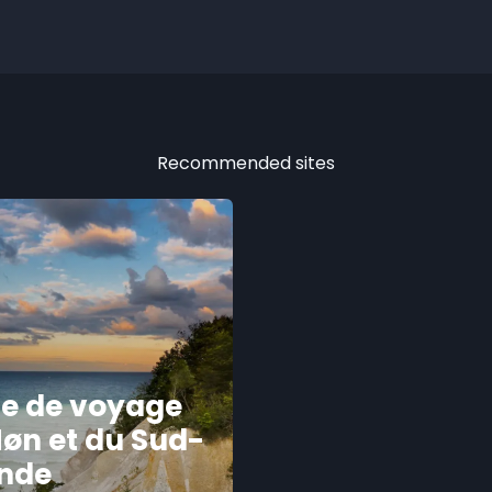
Recommended sites
e de voyage
øn et du Sud-
ande