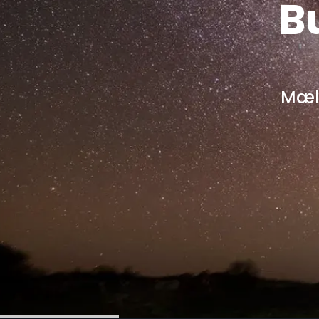
B
Mæl