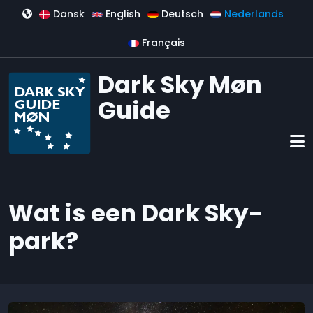
Overslaan en naar de inhoud gaan
Dansk
English
Deutsch
Nederlands
Français
Dark Sky Møn
Guide
Wat is een Dark Sky-
park?