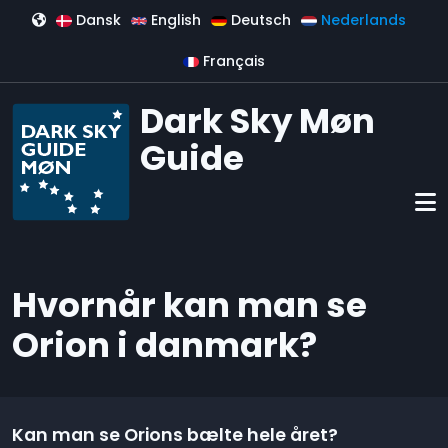
Overslaan en naar de inhoud gaan
Dansk
English
Deutsch
Nederlands
Français
Dark Sky Møn
Guide
Hvornår kan man se
Orion i danmark?
Kan man se Orions bælte hele året?