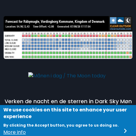
Verken de nacht en de sterren in Dark Sky Møn
door deel te nemen aan een tour in het
Dark
We use cookies on this site to enhance your user
experience
Sky Park Møn en Nyord
.
By clicking the Accept button, you agree to us doing so.
Ontdek jouw universum!
More info