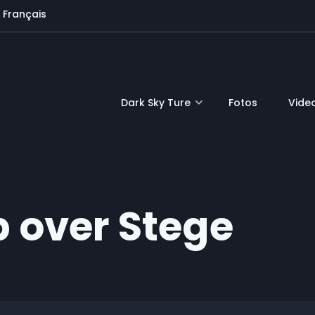
Français
Dark Sky Ture
Fotos
Vide
 over Stege