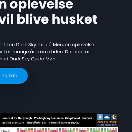
n oplevelse
il blive husket
t til en Dark Sky tur på Møn, en oplevelse
husket mange år frem i tiden. Datoen for
 med Dark Sky Guide Møn.
 og køb