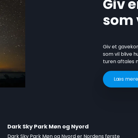
Giv e
som v
Giv et gavekor
som vil blive 
turen aftales
Læs mere
Dark Sky Park Møn og Nyord
Dark Sky Park Møn og Nyord er Nordens første