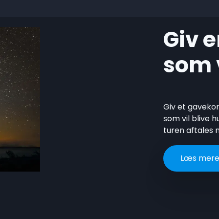
Giv e
som v
Giv et gavekor
som vil blive 
turen aftales
Læs mere