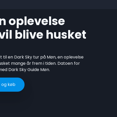
n oplevelse
il blive husket
t til en Dark Sky tur på Møn, en oplevelse
husket mange år frem i tiden. Datoen for
 med Dark Sky Guide Møn.
 og køb