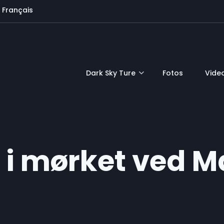
Français
Dark Sky Ture
Fotos
Vide
 i mørket ved