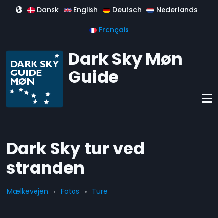
Aller au contenu principal
Dansk
English
Deutsch
Nederlands
Français
Dark Sky Møn
Guide
Dark Sky tur ved
stranden
Mælkevejen
Fotos
Ture