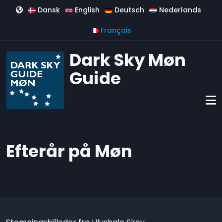
Aller au contenu principal
Dansk
English
Deutsch
Nederlands
Français
Dark Sky Møn
Guide
Efterår på Møn