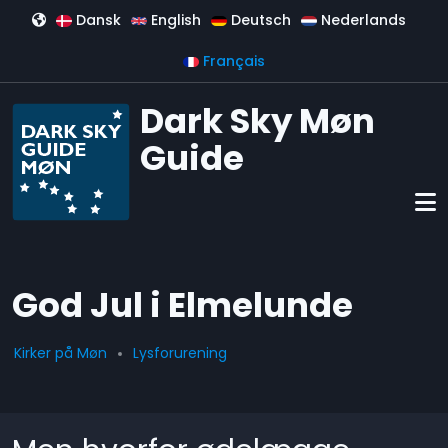
Aller au contenu principal
Dansk
English
Deutsch
Nederlands
Français
Dark Sky Møn
Guide
God Jul i Elmelunde
Kirker på Møn
Lysforurening