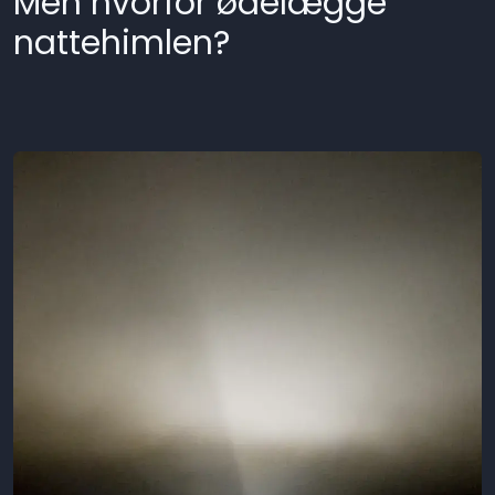
Men hvorfor ødelægge
nattehimlen?