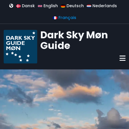
Aller au contenu principal
Dansk
English
Deutsch
Nederlands
Français
Dark Sky Møn
Guide