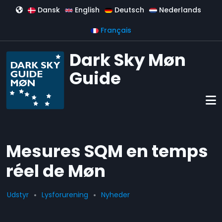
Aller au contenu principal
Dansk
English
Deutsch
Nederlands
Français
Dark Sky Møn
Guide
Mesures SQM en temps
réel de Møn
Udstyr
Lysforurening
Nyheder