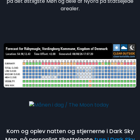
på det østligste Møn og dele af Nyord på statsejede
arealer.
Kom og oplev natten og stjernerne i Dark Sky
Møn, på personligt tilrettelagte
ture i Dark Sky