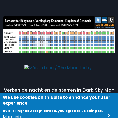
Verken de nacht en de sterren in Dark Sky Møn
door deel te nemen aan een tour in het
Dark
We use cookies on this site to enhance your user
experience
Sky Park Møn en Nyord
.
By clicking the Accept button, you agree to us doing so.
Ontdek jouw universum!
More info