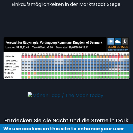
Einkaufsmöglichkeiten in der Marktstadt Stege.
Entdecken Sie die Nacht und die Sterne in Dark
Sky Møn, indem Sie an einer Tour im
Dark Sky
We use cookies on this site to enhance your user