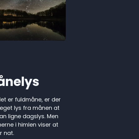
ånelys
et er fuldmåne, er der
eget lys fra månen at
an ligne dagslys. Men
nerne i himlen viser at
r nat.