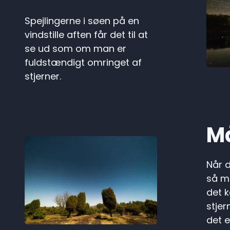
Spejlingerne i søen på en
vindstille aften får det til at
se ud som om man er
fuldstændigt omringet af
stjerner.
M
Når d
så m
det k
stjer
det e