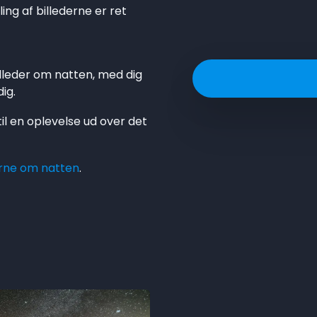
ing af billederne er ret
lleder om natten, med dig
dig.
 til en oplevelse ud over det
nerne om natten
.