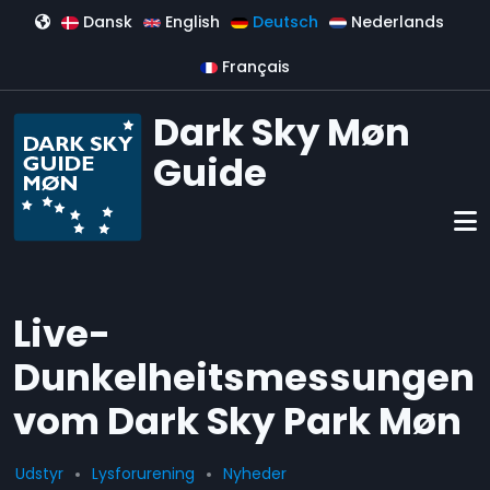
Direkt zum Inhalt
Dansk
English
Deutsch
Nederlands
Français
Dark Sky Møn
Guide
Live-
Dunkelheitsmessungen
vom Dark Sky Park Møn
Udstyr
Lysforurening
Nyheder