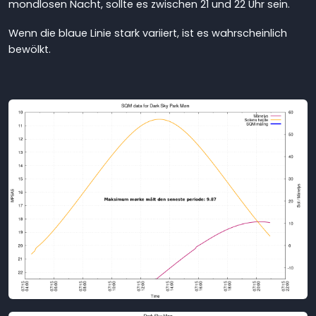
mondlosen Nacht, sollte es zwischen 21 und 22 Uhr sein.
Wenn die blaue Linie stark variiert, ist es wahrscheinlich
bewölkt.