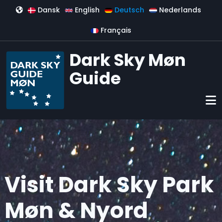
Direkt zum Inhalt
Dansk
English
Deutsch
Nederlands
Français
Dark Sky Møn
Guide
Visit Dark Sky Park
Møn & Nyord