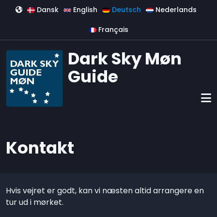
Direkt zum Inhalt
Dansk
English
Deutsch
Nederlands
Français
Dark Sky Møn
Guide
Kontakt
Hvis vejret er godt, kan vi næsten altid arrangere en
tur ud i mørket.