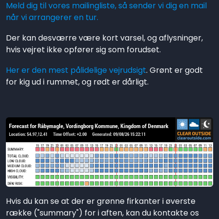
Meld dig til vores mailingliste, så sender vi dig en mail
når vi arrangerer en tur.
Der kan desværre være kort varsel, og aflysninger,
hvis vejret ikke opfører sig som forudset.
Her er den mest pålidelige vejrudsigt
. Grønt er godt
for kig ud i rummet, og rødt er dårligt.
Hvis du kan se at der er grønne firkanter i øverste
række ("summary") for i aften, kan du kontakte os