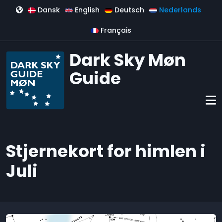
Overslaan en naar de inhoud gaan
Dansk
English
Deutsch
Nederlands
Français
Dark Sky Møn
Guide
Stjernekort for himlen i
Juli