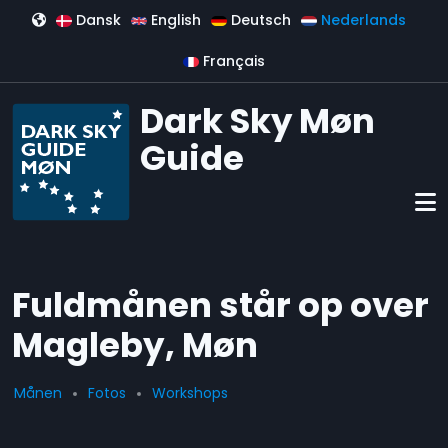
Overslaan en naar de inhoud gaan
Dansk
English
Deutsch
Nederlands
Français
Dark Sky Møn
Guide
Fuldmånen står op over
Magleby, Møn
Månen
Fotos
Workshops