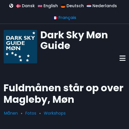
Aller au contenu principal
Dansk
English
Deutsch
Nederlands
Français
Dark Sky Møn
Guide
Fuldmånen står op over
Magleby, Møn
Månen
Fotos
Workshops