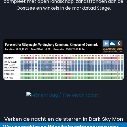
compleet met open landschap, zandstranden aan de
Oostzee en winkels in de marktstad Stege.
Verken de nacht en de sterren in Dark Sky Møn
door deel te nemen aan een tour in het
Dark
We use cookies on this site to enhance your user