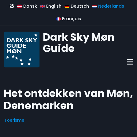
Overslaan en naar de inhoud gaan
Dansk
English
Deutsch
Nederlands
Français
Dark Sky Møn
Guide
Het ontdekken van Møn,
Denemarken
Toerisme