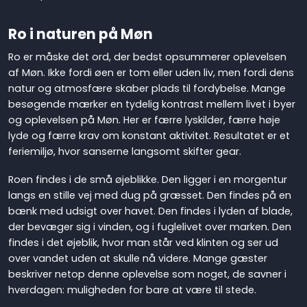
Ro i naturen på Møn
Ro er måske det ord, der bedst opsummerer oplevelsen
af Møn. Ikke fordi øen er tom eller uden liv, men fordi dens
natur og atmosfære skaber plads til fordybelse. Mange
besøgende mærker en tydelig kontrast mellem livet i byer
og oplevelsen på Møn. Her er færre lyskilder, færre høje
lyde og færre krav om konstant aktivitet. Resultatet er et
feriemiljø, hvor sanserne langsomt skifter gear.
Roen findes i de små øjeblikke. Den ligger i en morgentur
langs en stille vej med dug på græsset. Den findes på en
bænk med udsigt over havet. Den findes i lyden af blade,
der bevæger sig i vinden, og i fuglelivet over marken. Den
findes i det øjeblik, hvor man står ved klinten og ser ud
over vandet uden at skulle nå videre. Mange gæster
beskriver netop denne oplevelse som noget, de savner i
hverdagen: muligheden for bare at være til stede.