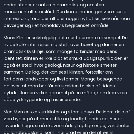
andre steder er naturen dramatisk og næsten
monumentalt storslået. Den kombination gør øen særlig
interessant, fordi der altid er noget nyt at se, selv når man
bevæger sig i et forholdsvis begrænset område.
Møns Klint er selvfølgelig det mest berømte eksempel. De
hvide kalkklinter rejser sig stejlt over havet og danner en
dramatisk kystlinje, som mange forbinder med øens
identitet. Klinten er ikke blot et smukt udsigtspunkt; den er
også et sted, hvor geologi, natur og historie smelter
sammen. De lag, der kan ses i klinten, fortæller om
fortidens landskaber og livsformer. Mange besøgende
oplever, at man her får en sjælden følelse af tidens
dybde. Jorden virker gammel på en måde, som kan være
både ydmygende og fascinerende.
Men Møn er ikke kun klinter og store udsyn. De indre dele af
øen byder på et mere stille og landligt landskab. Her er
levende hegn, små skovområder, fugtige enge, vandhuller
og landbrugsland, som i høj grad er en del af øens