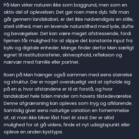
På Møn virker naturen ikke som baggrund, men som en
aktiv del af oplevelsen. Det gør roen mere dyb. Når man
går gennem landskabet, er det ikke nødvendigvis en stille,
steril stilhed, men en levende naturstilhed med lyde, dufte
og bevægelser. Det kan være meget afstressende, fordi
hjernen får mulighed for at slippe det konstante input fra
byliv og digitale enheder. Mange finder derfor Møn særligt
egnet til restitutionsferier, skriveophold, refleksion og
nærvær med familie eller partner.
Roen på Møn hænger også sammen med øens størrelse
og struktur. Der er noget overskueligt ved at opholde sig
på en ø, hvor afstandene er til at forstå, og hvor
landskabet hele tiden minder om havets tilstedeværelse.
Denne afgrænsning kan opleves som tryg og afklarende.
Samtidig giver øens naturlige variation en fornemmelse
af, at man ikke bliver låst fast ét sted. Der er altid
mulighed for at gå videre, finde et nyt udsigtspunkt eller
opleve en anden kysttype.