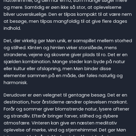
nattehimmel, og den har en ro, som mange søger mere
og mere. Samtidig er øen ikke så stor, at oplevelserne
bliver uoverskuelige. Den er tilpas kompakt til at være nem
at besøge, men tilpas mangfoldig til at give flere dages
indhold.
Det, der virkelig gør Møn unik, er samspillet mellem storhed
og stilhed. Klinten og himlen virker storslåede, mens
strandene, vejene og skovene giver plads til ro. Det er en
sjælden kombination. Mange steder kan byde på natur
eller kultur eller afslapning, men Møn binder disse
elementer sammen på en måde, der føles naturlig og
harmonisk.
Derudover er øen velegnet til gentagne besøg. Det er en
destination, hvor årstiderne ændrer oplevelsen markant.
Forår og sommer giver blomstrende natur, lysere aftener
og strandliv. Efterår bringer farver, stilhed og dybere
atmosfære. Vinteren kan give en næsten meditativ
oplevelse af mørke, vind og stjernehimmel. Det gør Møn