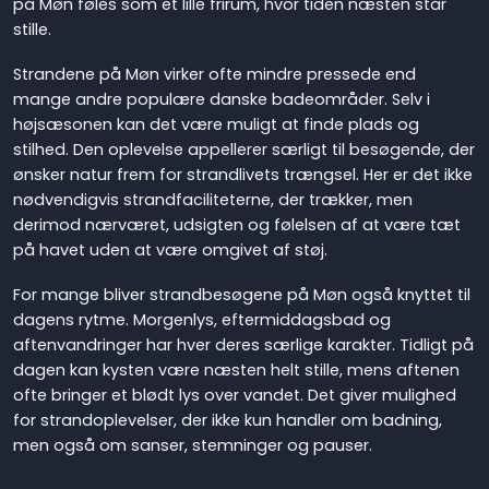
på Møn føles som et lille frirum, hvor tiden næsten står
stille.
Strandene på Møn virker ofte mindre pressede end
mange andre populære danske badeområder. Selv i
højsæsonen kan det være muligt at finde plads og
stilhed. Den oplevelse appellerer særligt til besøgende, der
ønsker natur frem for strandlivets trængsel. Her er det ikke
nødvendigvis strandfaciliteterne, der trækker, men
derimod nærværet, udsigten og følelsen af at være tæt
på havet uden at være omgivet af støj.
For mange bliver strandbesøgene på Møn også knyttet til
dagens rytme. Morgenlys, eftermiddagsbad og
aftenvandringer har hver deres særlige karakter. Tidligt på
dagen kan kysten være næsten helt stille, mens aftenen
ofte bringer et blødt lys over vandet. Det giver mulighed
for strandoplevelser, der ikke kun handler om badning,
men også om sanser, stemninger og pauser.