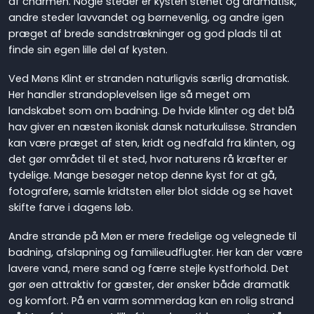
af charmen. Nogle steder er kysten stenet og dramatisk,
andre steder lavvandet og børnevenlig, og andre igen
præget af brede sandstrækninger og god plads til at
finde sin egen lille del af kysten.
Ved Møns Klint er stranden naturligvis særlig dramatisk.
Her handler strandoplevelsen lige så meget om
landskabet som om badning. De hvide klinter og det blå
hav giver en næsten ikonisk dansk naturkulisse. Stranden
kan være præget af sten, kridt og nedfald fra klinten, og
det gør området til et sted, hvor naturens rå kræfter er
tydelige. Mange besøger netop denne kyst for at gå,
fotografere, samle kridtsten eller blot sidde og se havet
skifte farve i dagens løb.
Andre strande på Møn er mere fredelige og velegnede til
badning, afslapning og familieudflugter. Her kan der være
lavere vand, mere sand og færre stejle kystforhold. Det
gør øen attraktiv for gæster, der ønsker både dramatik
og komfort. På en varm sommerdag kan en rolig strand