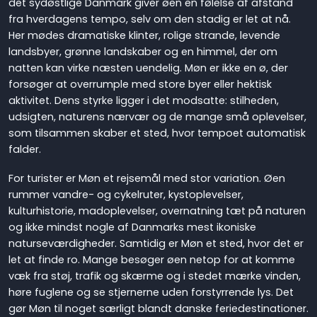
det sydøstlige Danmark giver øen en følelse af afstand
fra hverdagens tempo, selv om den stadig er let at nå.
Her mødes dramatiske klinter, rolige strande, levende
landsbyer, grønne landskaber og en himmel, der om
natten kan virke næsten uendelig. Møn er ikke en ø, der
forsøger at overrumple med store byer eller hektisk
aktivitet. Dens styrke ligger i det modsatte: stilheden,
udsigten, naturens nærvær og de mange små oplevelser,
som tilsammen skaber et sted, hvor tempoet automatisk
falder.
For turister er Møn et rejsemål med stor variation. Øen
rummer vandre- og cykelruter, kystoplevelser,
kulturhistorie, madoplevelser, overnatning tæt på naturen
og ikke mindst nogle af Danmarks mest ikoniske
naturseværdigheder. Samtidig er Møn et sted, hvor det er
let at finde ro. Mange besøger øen netop for at komme
væk fra støj, trafik og skærme og i stedet mærke vinden,
høre fuglene og se stjernerne uden forstyrrende lys. Det
gør Møn til noget særligt blandt danske feriedestinationer.