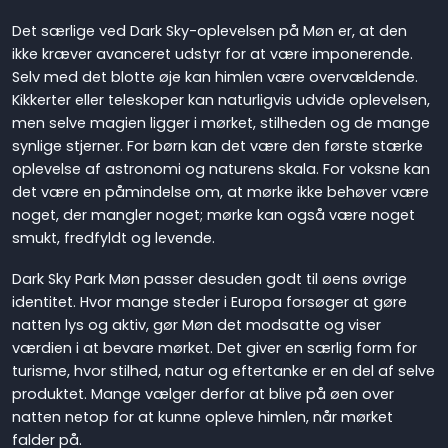
Det særlige ved Dark Sky-oplevelsen på Møn er, at den
ikke kræver avanceret udstyr for at være imponerende.
Selv med det blotte øje kan himlen være overvældende.
Kikkerter eller teleskoper kan naturligvis udvide oplevelsen,
men selve magien ligger i mørket, stilheden og de mange
synlige stjerner. For børn kan det være den første stærke
oplevelse af astronomi og naturens skala. For voksne kan
det være en påmindelse om, at mørke ikke behøver være
noget, der mangler noget; mørke kan også være noget
smukt, fredfyldt og levende.
Dark Sky Park Møn passer desuden godt til øens øvrige
identitet. Hvor mange steder i Europa forsøger at gøre
natten lys og aktiv, gør Møn det modsatte og viser
værdien i at bevare mørket. Det giver en særlig form for
turisme, hvor stilhed, natur og eftertanke er en del af selve
produktet. Mange vælger derfor at blive på øen over
natten netop for at kunne opleve himlen, når mørket
falder på.