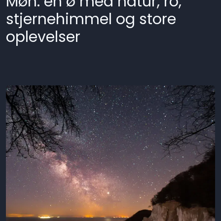
Møn: en ø med natur, ro,
stjernehimmel og store
oplevelser