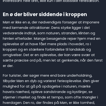
interessant hele året, ikke kun i den klassiske feriesæson.
En ø der bliver siddende i kroppen
Møn er ikke en ø, der nødvendigvis forsøger at imponere
med larmende attraktioner. Dens styrke ligger i det
vedvarende indtryk, som naturen, stranden, klinten og
himlen efterlader. Mange besøgende rejser hjem med en
oplevelse af at have fået mere plads i hovedet, ro i
kroppen og en stærkere forbindelse til landskab og
omgivelser. Det er en oplevelse, der kan være svær at
sætte præcise ord på, men let at genkende, når den først
er der.
For turister, der søger mere end bare underholdning,
tilbyder Møn en dyb og varieret ferieoplevelse. Øen giver
mulighed for at gå på opdagelse i naturen, mærke
havets nærhed, opleve sandstrande og kystlinjer, se
stjerner i mørket og finde et tempo, som ofte mangler i
hverdagen. Den ro, der findes på Møn, er ikke tomhed,