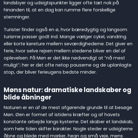
landsbyer og udsigtspunkter ligger ofte tæt nok på
hinanden til, at en dag kan rumme flere forskellige
stemninger.
Turister finder også en ø, hvor bæredygtig og langsom
turisme passer godt ind. Mange vælger cykel, vandring
eller korte køreture mellem seværdighederne. Det giver en
ferie, hvor selve rejsen mellem stederne bliver en del af
oplevelsen. På Møn er det ikke nødvendigt at “nå mest
muligt”; her er det ofte netop pauserne og de uplanlagte
stop, der bliver ferieugens bedste minder.
Møns natur: dramatiske landskaber og
blide åbninger
Naturen er en af de mest afgørende grunde til at besøge
Møn. Øen er formet af istidens kræfter og af havets
konstante arbejde langs kysterne. Det skaber et landskab,
som hele tiden skifter karakter. Nogle steder er udsigterne
åbne og bløde med marker, hegn og små veje, mens