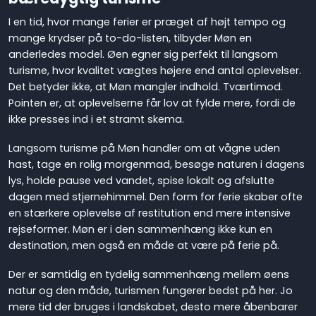
I en tid, hvor mange ferier er præget af højt tempo og
mange krydser på to-do-listen, tilbyder Møn en
anderledes model. Øen egner sig perfekt til langsom
turisme, hvor kvalitet vægtes højere end antal oplevelser.
Det betyder ikke, at Møn mangler indhold. Tværtimod.
Pointen er, at oplevelserne får lov at fylde mere, fordi de
ikke presses ind i et stramt skema.
Langsom turisme på Møn handler om at vågne uden
hast, tage en rolig morgenmad, besøge naturen i dagens
lys, holde pause ved vandet, spise lokalt og afslutte
dagen med stjernehimmel. Den form for ferie skaber ofte
en stærkere oplevelse af restitution end mere intensive
rejseformer. Møn er i den sammenhæng ikke kun en
destination, men også en måde at være på ferie på.
Der er samtidig en tydelig sammenhæng mellem øens
natur og den måde, turismen fungerer bedst på her. Jo
mere tid der bruges i landskabet, desto mere åbenbarer