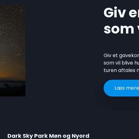
Giv e
som v
Giv et gavekor
som vil blive 
turen aftales
Læs mere
Dark Sky Park Møn og Nyord