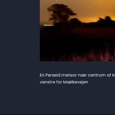
En Perseid meteor nær centrum af Mæ
venstre for Mælkevejen