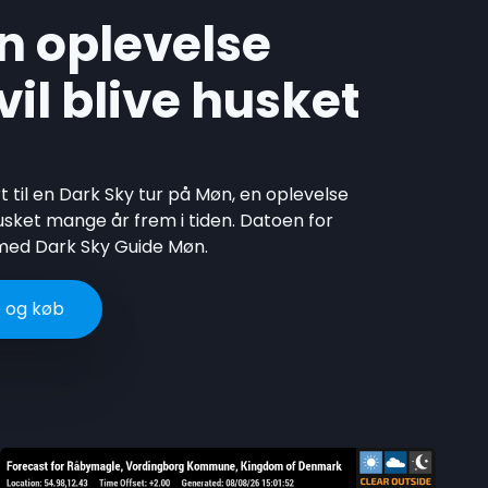
n oplevelse
il blive husket
t til en Dark Sky tur på Møn, en oplevelse
husket mange år frem i tiden. Datoen for
 med Dark Sky Guide Møn.
 og køb