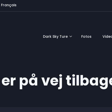
Français
Dark Sky Ture
Fotos
Vide
er på vej tilbag