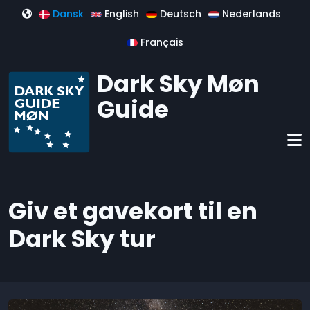
Gå til hovedindhold
Dansk
English
Deutsch
Nederlands
Français
Dark Sky Møn
Guide
Giv et gavekort til en
Dark Sky tur