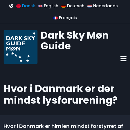
Gå til hovedindhold
Dansk
English
Deutsch
Nederlands
Français
Dark Sky Møn
Guide
Hvor i Danmark er der
mindst lysforurening?
Hvor i Danmark er himlen mindst forstyrret af