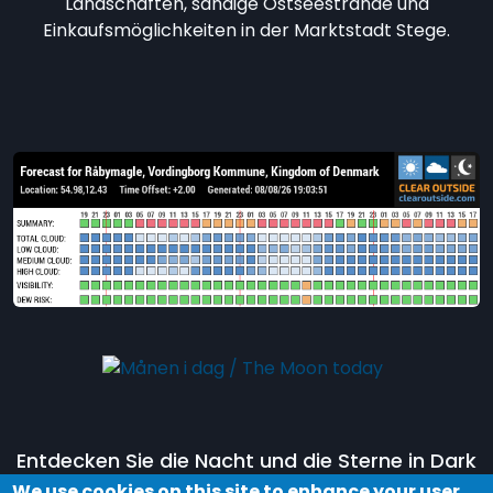
Landschaften, sandige Ostseestrände und
Einkaufsmöglichkeiten in der Marktstadt Stege.
Entdecken Sie die Nacht und die Sterne in Dark
Sky Møn, indem Sie an einer Tour im
Dark Sky
We use cookies on this site to enhance your user