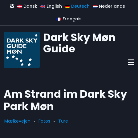
Direkt zum Inhalt
Dansk
English
Deutsch
Nederlands
Français
Dark Sky Møn
Guide
Am Strand im Dark Sky
Park Møn
Mælkevejen
Fotos
Ture