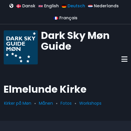
Direkt zum Inhalt
Dansk
English
Deutsch
Nederlands
Français
Dark Sky Møn
Guide
Elmelunde Kirke
Kirker på Møn
Månen
Fotos
Workshops