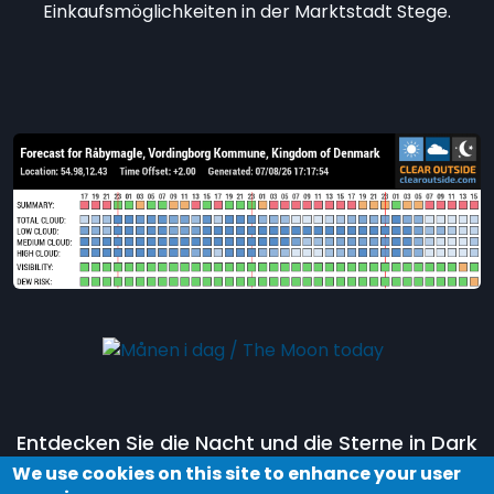
Einkaufsmöglichkeiten in der Marktstadt Stege.
Entdecken Sie die Nacht und die Sterne in Dark
Sky Møn, indem Sie an einer Tour im
Dark Sky
We use cookies on this site to enhance your user