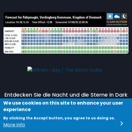
Entdecken Sie die Nacht und die Sterne in Dark
Sky Møn, indem Sie an einer Tour im
Dark Sky
We use cookies on this site to enhance your user
experience
Park Møn und Nyord
teilnehmen.
By clicking the Accept button, you agree to us doing so.
Entdecken Sie Ihr Universum!
More info