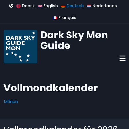
Direkt zum Inhalt
Dansk
English
Deutsch
Nederlands
Français
Dark Sky Møn
Guide
Vollmondkalender
Månen