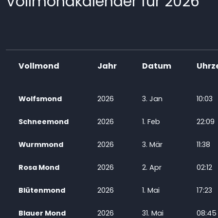
Vollmondkalender für 2026
Vollmond
Jahr
Datum
Uhrz
Wolfsmond
2026
3. Jan
10:03
Schneemond
2026
1. Feb
22:09
Wurmmond
2026
3. Mär
11:38
Rosa Mond
2026
2. Apr
02:12
Blütenmond
2026
1. Mai
17:23
Blauer Mond
2026
31. Mai
08:45